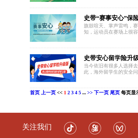
史带“赛事安心”保
旗鼓喧天、掌声雷鸣，赛
知，运动员在赛场上很容
史带安心留学险升
当今依旧有很多人选择去
此，海外留学生的安全问题
首页
上一页
<<
1
2
3
4
5
...
>>
下一页
尾页
每页显
关注我们