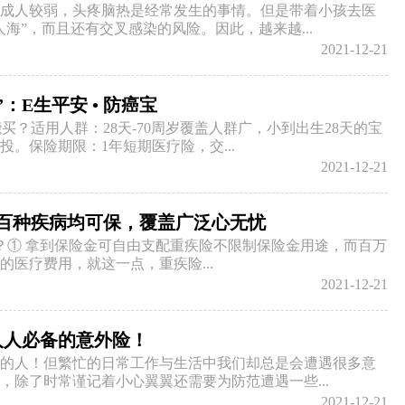
成人较弱，头疼脑热是经常发生的事情。但是带着小孩去医
海”，而且还有交叉感染的风险。因此，越来越...
2021-12-21
​E生平安 • 防癌宝
买？适用人群：28天-70周岁覆盖人群广，小到出生28天的宝
投。保险期限：1年短期医疗险，交...
2021-12-21
险：百种疾病均可保，覆盖广泛心无忧
？① 拿到保险金可自由支配重疾险不限制保险金用途，而百万
的医疗费用，就这一点，重疾险...
2021-12-21
人人必备的意外险！
的人！但繁忙的日常工作与生活中我们却总是会遭遇很多意
，除了时常谨记着小心翼翼还需要为防范遭遇一些...
2021-12-21