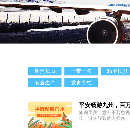
聚焦长城
一带一路
精准扶贫
安全生产
党史专栏
平安畅游九州，百
旅途虽美，意外不容忽视
伤、过失导致他人损伤、