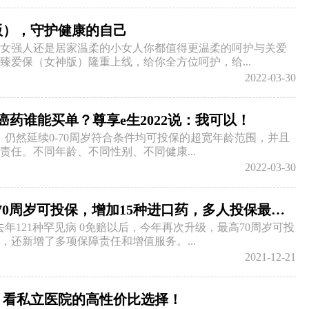
版），守护健康的自己
女强人还是居家温柔的小女人你都值得更温柔的呵护与关爱
臻爱保（女神版）隆重上线，给你全方位呵护，给...
2022-03-30
癌药谁能买单？尊享e生2022说：我可以！
2」仍然延续0-70周岁符合条件均可投保的超宽年龄范围，并且
责任。不同年龄、不同性别、不同健康...
2022-03-30
尊享e生2021！最高70周岁可投保，增加15种进口药，多人投保最高优惠近15%！
年121种罕见病 0免赔以后，今年再次升级，最高70周岁可投
，还新增了多项保障责任和增值服务。...
2021-12-21
：看私立医院的高性价比选择！