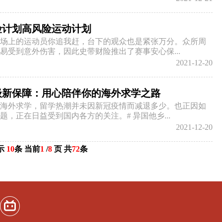
险计划高风险运动计划
场上的运动员你追我赶，台下的观众也是紧张万分。众所周
易受到意外伤害，因此史带财险推出了赛事安心保...
2021-12-20
级新保障：用心陪伴你的海外求学之路
海外求学，留学热潮并未因新冠疫情而减退多少。也正因如
，正在日益受到国内各方的关注。# 异国他乡...
2021-12-20
示
10
条 当前
1
/
8
页 共
72
条