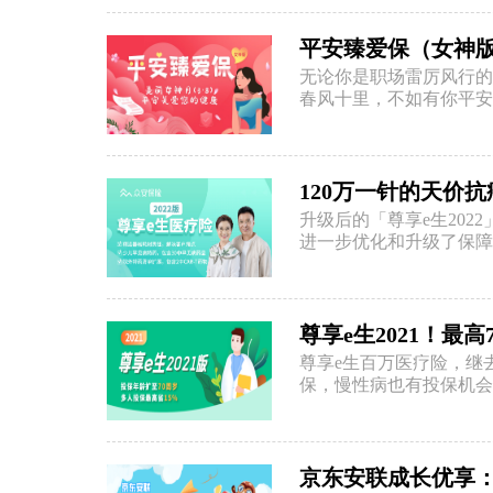
平安臻爱保（女神
无论你是职场雷厉风行的
春风十里，不如有你平安
120万一针的天价抗
升级后的「尊享e生202
进一步优化和升级了保障
尊享e生百万医疗险，继去
保，慢性病也有投保机会
京东安联成长优享